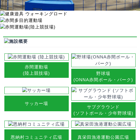
納
村
に
あ
る
総
合
運
動
公
赤間運動場
園。
(陸上競技場)
野球場
野
(ONNA赤間ボール・パーク)
球
場、
サ
ッ
サッカー場
サブグラウンド
カ
(ソフトボール・少年野球場)
ー、
体
育
館、
恩納村コミュニティ広場
真栄田漁港運動公園広場