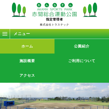
赤
指定管理者
間
株式会社トラステック
運
メニュー
動
公
園
ホーム
公園紹介
の
公
式
施設概要
ご利用について
サ
イ
アクセス
ト
で
す。
沖
縄
県
恩