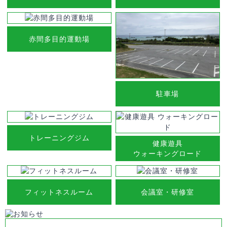
ウ
ォ
ー
キ
赤間多目的運動場
ン
グ
な
ど
に
駐車場
活
用
く
だ
トレーニングジム
さ
健康遊具
い。
ウォーキングロード
十
分
な
フィットネスルーム
会議室・研修室
駐
車
場
も