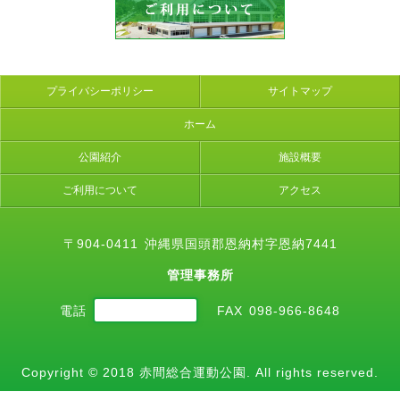
納
村
に
あ
る
プライバシーポリシー
サイトマップ
総
合
ホーム
運
公園紹介
施設概要
動
公
ご利用について
アクセス
園。
野
球
〒904-0411
沖縄県国頭郡恩納村字恩納7441
場、
サ
管理事務所
ッ
カ
098-966-2656
電話
FAX
098-966-8648
ー、
体
育
Copyright © 2018 赤間総合運動公園. All rights reserved.
館、