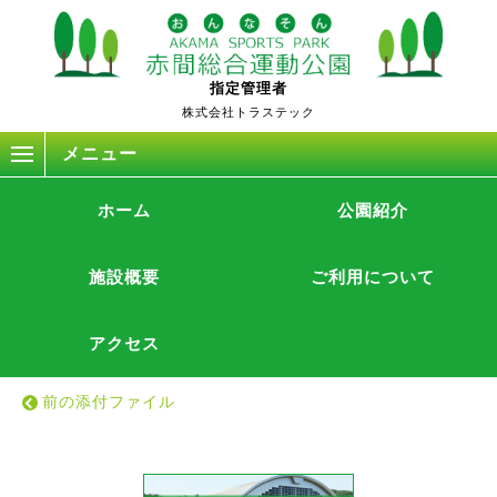
赤
指定管理者
間
株式会社トラステック
運
メニュー
動
公
園
ホーム
公園紹介
事務所移転のお知らせ_page-0001
の
公
投稿
2023.07.13
式
施設概要
ご利用について
サ
イ
アクセス
ト
投稿ナビゲーション
で
す。
前の添付ファイル
沖
縄
県
恩