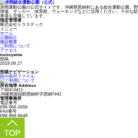
赤間運動公園の公式サイトです。沖縄県恩納村にある総合運動公園。野
球場、サッカー、体育館、ウォーキングなどに活用ください。十分な駐
車場も完備しています。
指定管理者
株式会社トラステック
メニュー
ホーム
公園紹介
施設概要
ご利用について
アクセス
ounoyama
投稿
2018.08.27
投稿ナビゲーション
前の添付ファイル
所在地等 Address
〒904-0411
沖縄県国頭郡恩納村字恩納7441
管理事務所
電話番号
098-966-2656
FAX番号
098-966-8648