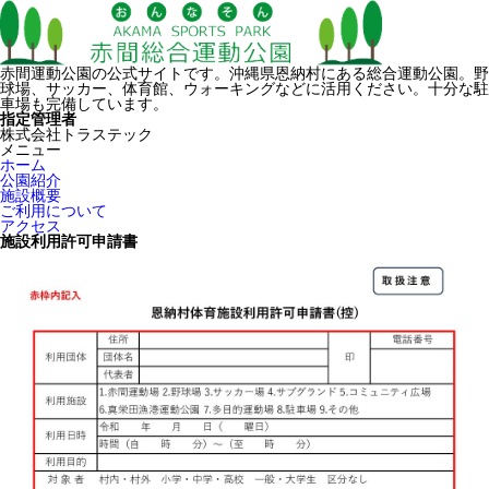
赤間運動公園の公式サイトです。沖縄県恩納村にある総合運動公園。野
球場、サッカー、体育館、ウォーキングなどに活用ください。十分な駐
車場も完備しています。
指定管理者
株式会社トラステック
メニュー
ホーム
公園紹介
施設概要
ご利用について
アクセス
施設利用許可申請書