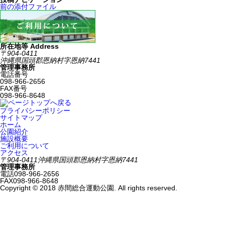
前の添付ファイル
所在地等 Address
〒904-0411
沖縄県国頭郡恩納村字恩納7441
管理事務所
電話番号
098-966-2656
FAX番号
098-966-8648
プライバシーポリシー
サイトマップ
ホーム
公園紹介
施設概要
ご利用について
アクセス
〒904-0411
沖縄県国頭郡恩納村字恩納7441
管理事務所
電話
098-966-2656
FAX
098-966-8648
Copyright © 2018 赤間総合運動公園. All rights reserved.