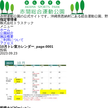
赤間運動公園の公式サイトです。沖縄県恩納村にある総合運動公園。野
指定管理者
株式会社トラステック
メニュー
ホーム
公園紹介
施設概要
ご利用について
アクセス
10月トレ室カレンダー_page-0001
投稿
2023.09.23
投稿ナビゲーション